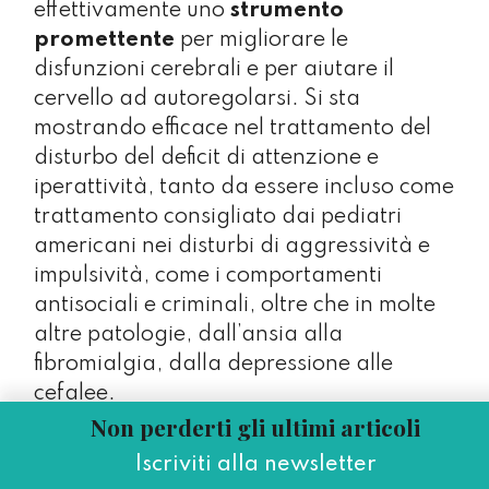
effettivamente uno
strumento
promettente
per migliorare le
disfunzioni cerebrali e per aiutare il
cervello ad autoregolarsi. Si sta
mostrando efficace nel trattamento del
disturbo del deficit di attenzione e
iperattività, tanto da essere incluso come
trattamento consigliato dai pediatri
americani nei disturbi di aggressività e
impulsività, come i comportamenti
antisociali e criminali, oltre che in molte
altre patologie, dall’ansia alla
fibromialgia, dalla depressione alle
cefalee.
Non perderti gli ultimi articoli
Ovviamente, anche il neurofeedback,
Iscriviti alla newsletter
come la TMS, richiede
studi
più