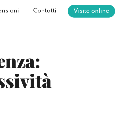
nsioni
Contatti
Visite online
enza:
ssività